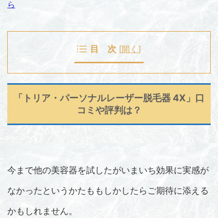
ら
目 次
[
開く
]
「トリア・パーソナルレーザー脱毛器 4X」口
コミや評判は？
今まで他の美容器を試したがいまいち効果に実感が
なかったというかたももしかしたらご期待に添える
かもしれません。