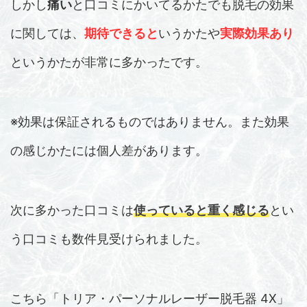
しかし
痛い
と口コミにかいてるかたでも脱毛の効果
に関しては、
期待できると
いうかたや
実際効果あり
というかたが非常に多かったです。
※効果は保証されるものではありません。また効果
の感じかたには個人差があります。
次に多かった口コミは
使っていると重く感じる
とい
う口コミも数件見受けられました。
こちら「トリア・パーソナルレーザー脱毛器 4X」