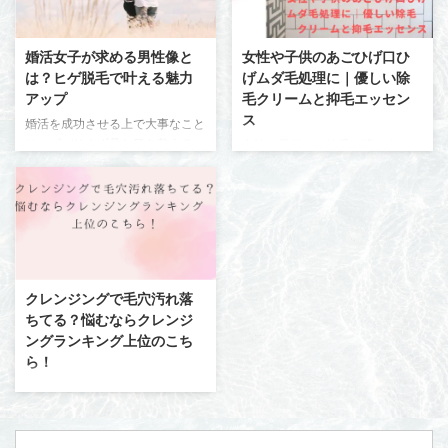
しは昭和の人間なので小さい頃か
大人になれば出来にくくなる、と
ら外で遊んでも真夏の炎天下で海
か親からも色々言われました。
やプールではしゃごうがスキンケ
実際大人になった今ではほとんど
婚活女子が求める男性像と
女性や子供のあごひげ口ひ
アってなんぞ？てな具合で全く意
ニキビは出来ませんが、それでも
は？ヒゲ脱毛で叶える魅力
げムダ毛処理に｜優しい除
識していませんでしたね。 もの
食生活が乱れたりするとニキビと
アップ
毛クリームと抑毛エッセン
すごく後悔しています。 年齢と
いうより吹き出物はたまに出来ま
ス
共に出てくるシワやシミ、タルミ
す。 話はそれましたが、はっき
婚活を成功させる上で大事なこと
など。 特にシミに関しては目立
り言って学生当時、大人になれば
は、ズバリまず見た目を整えるこ
女性や子供でも体毛が濃い人やあ
ってきて後悔しかありません。
出来にくくなるなどと言われて
とです。 まさかとは思いますが
ごなどにうっすらひげが生えてい
あなたに小さいお子さんがいたら
も、その当時が大事なわけでクラ
無精ひげや腕毛や指毛がフサフサ
る人はいます。 ホルモンバラン
外出時は日焼け止めを塗ったり、
スのみんなにどう見られているだ
なままにお相手の女性にコンタク
スが崩れたりして一時的でも体毛
...
ろう ...
トしてませんよね。 もしそうだ
が濃くなるかたはいますし親から
とすれば今すぐに容姿を整えるこ
の遺伝の影響もあるようです。
とをオススメします。 女性から
男性はあごひげなどは毎日剃るこ
すればわたしに会いに来るのに、
とが生活の一部みたいな人は多い
クレンジングで毛穴汚れ落
なにこの不潔な感じは！とまず見
でしょうが女性や子供はどうでし
ちてる？悩むならクレンジ
た目でアウトですから。 いくら
ょうか？ まさか男性みたいにカ
ングランキング上位のこち
おしゃれな服で着飾っても無精ひ
ミソリで毎日剃るわけにもいきま
ら！
げや青ひげの時点でかなりの減点
せんし、女性や子供は肌が敏感で
です。 女性は減点方式で男性を
かぶれたりすることがおおいです
あなたの鼻の頭、まるでいちごの
見ます。見る前は100点でも実際
から気をつけたいものです。 お
表面みたいな鼻になってません？
会ったときの見た目が駄目な時点
子さんがもしムダ毛やひげに悩ん
ギクッとした方いませんか？ 今
で、そうですね20点は減点す ...
でいたらなんとかしてあげたいで
はマスクをすることが多いのでう