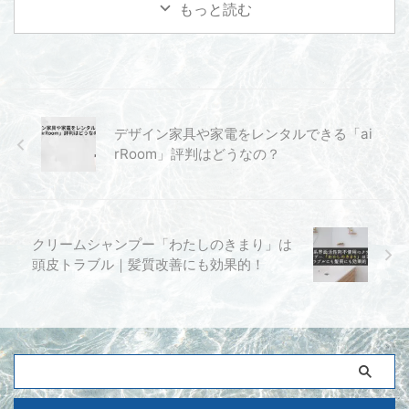
もっと読む
しょうがカミソリで剃ることはや
まく隠せてるとお思いでしょう。
...
良くないですよその考えかた。
男性と食事に行くってときにマス
クを外したら男性は女性のまずど
こを見るか。 今までマスクで顔
の半分隠れていたぶん特に顔の鼻
や口元なんかをよく見ます。 い
デザイン家具や家電をレンタルできる「ai
や見てしまうのです。 普段から
rRoom」評判はどうなの？
落とせてない汚れやメイクは毛穴
をふさぎ肌のトラブルを引き起こ
すので全くいいことなし。 鼻だ
けでなく顔全体に言えることで
す。 ニキビが良く出来やすい ...
クリームシャンプー「わたしのきまり」は
頭皮トラブル｜髪質改善にも効果的！