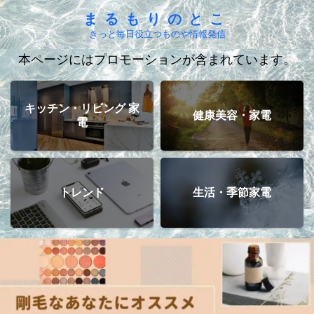
まるもりのとこ
きっと毎日役立つものや情報発信
本ページにはプロモーションが含まれています。
キッチン・リビング 家
健康美容・家電
電
トレンド
生活・季節家電