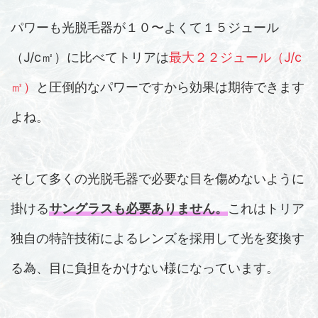
パワーも光脱毛器が１０〜よくて１５ジュール
（J/c㎡）に比べてトリアは
最大２２ジュール（J/c
㎡）
と圧倒的なパワーですから効果は期待できます
よね。
そして多くの光脱毛器で必要な目を傷めないように
掛ける
サングラスも必要ありません。
これはトリア
独自の特許技術によるレンズを採用して光を変換す
る為、目に負担をかけない様になっています。