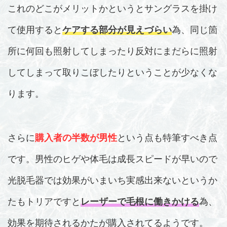
これのどこがメリットかというとサングラスを掛け
て使用すると
ケアする部分が見えづらい
為、同じ箇
所に何回も照射してしまったり反対にまだらに照射
してしまって取りこぼしたりということが少なくな
ります。
さらに
購入者の半数が男性
という点も特筆すべき点
です。男性のヒゲや体毛は成長スピードが早いので
光脱毛器では効果がいまいち実感出来ないというか
たもトリアですと
レーザーで毛根に働きかける
為、
効果を期待されるかたが購入されてるようです。