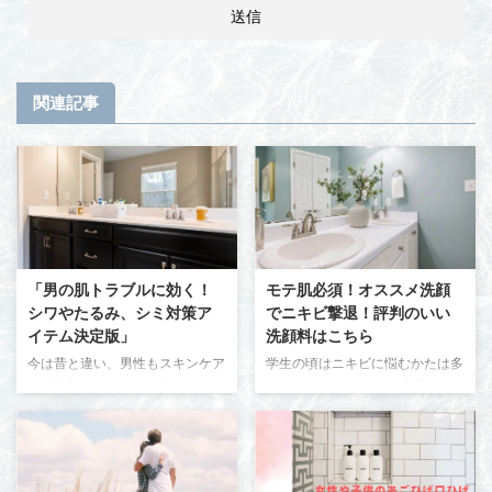
関連記事
「男の肌トラブルに効く！
モテ肌必須！オススメ洗顔
シワやたるみ、シミ対策ア
でニキビ撃退！評判のいい
イテム決定版」
洗顔料はこちら
今は昔と違い、男性もスキンケア
学生の頃はニキビに悩むかたは多
する時代です。 テレビコマーシ
いですよね。 わたしも中学３
ャルでも男性用のスキンケア商品
年〜高校１年生ぐらいまで、もう
のコマーシャルを放送するなど
登校拒否するぐらい顔にニキビが
男性も肌トラブルを普段から気に
出来まくってました。 新陳代謝
するようになりましたね。 わた
が活発だからしょうがない、とか