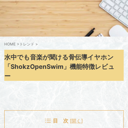
HOME
>
トレンド
>
水中でも音楽が聞ける骨伝導イヤホン
「ShokzOpenSwim」機能特徴レビュ
ー
目 次
[
開く
]