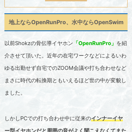
地上なら
OpenRunPro
、水中なら
OpenSwim
以前Shokzの骨伝導イヤホン
「OpenRunPro」
を紹
介させて頂いた。近年の在宅ワークなどによるいわ
ゆる出勤せず自宅でのZOOM会議や打ち合わせなど
まさに時代の転換期ともいえるほど世の中が変貌し
ました。
しかしPCでの打ち合わせ中に従来の
インナーイヤ
ー型イヤホンだと周囲の音がよく聞こえなくてまた