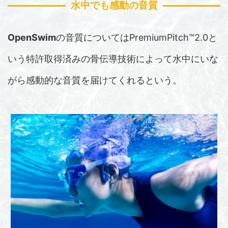
水中でも感動の音質
OpenSwim
の音質については
PremiumPitch™2.0
と
いう特許取得済みの骨伝導技術によって水中にいな
がら感動的な音質を届けてくれるという。