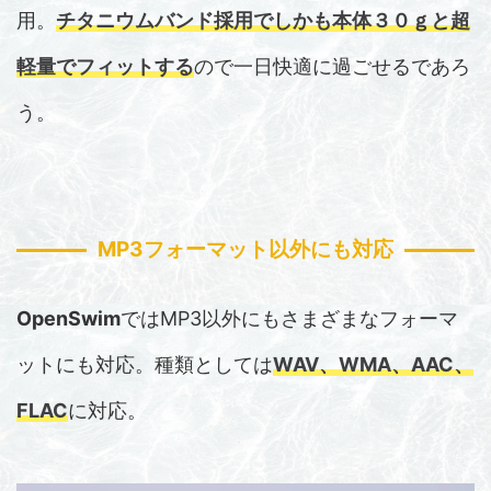
用。
チタニウムバンド採用でしかも本体３０ｇ
と超
軽量でフィットする
ので一日快適に過ごせるであろ
う。
MP3フォーマット以外にも対応
OpenSwim
ではMP3以外にもさまざまなフォーマ
ットにも対応。種類としては
WAV、WMA、AAC、
FLAC
に対応。