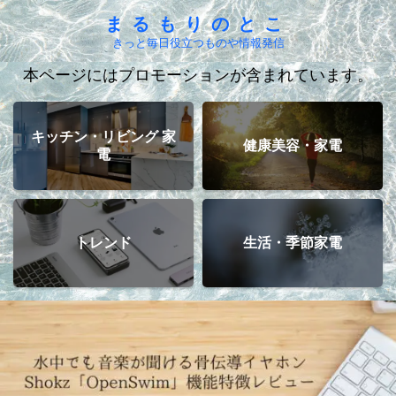
まるもりのとこ
きっと毎日役立つものや情報発信
本ページにはプロモーションが含まれています。
キッチン・リビング 家
健康美容・家電
電
トレンド
生活・季節家電