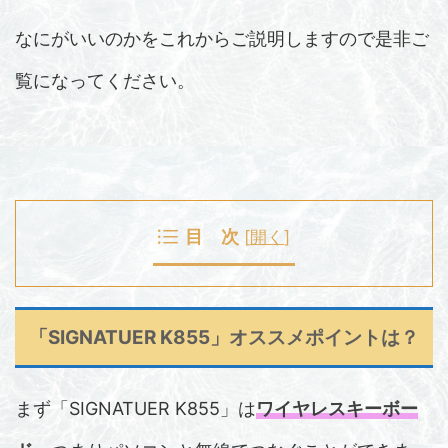
なにがいいのかをこれからご説明しますので是非ご
覧になってください。
目 次
[
開く
]
「SIGNATUER K855」オススメポイントは？
まず「SIGNATUER K855」は
ワイヤレスキーボー