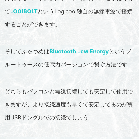
て
LOGIBOLT
というLogicool独自の無線電波で接続
することができます。
そしてふたつめは
Bluetooth Low Energy
というブ
ルートゥースの低電力バージョンで繋ぐ方法です。
どちらもパソコンと無線接続しても安定して使用で
きますが、より接続速度も早くて安定してるのが専
用USBドングルでの接続でしょう。