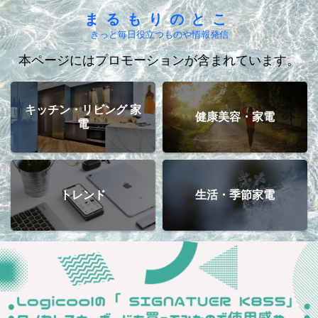
まるもりのとこ
きっと毎日役立つものや情報発信
本ページにはプロモーションが含まれています。
キッチン・リビング 家
健康美容・家電
電
トレンド
生活・季節家電