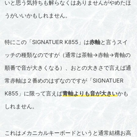
いと思う気持ちも解らなくはありませんがやめたほ
うがいいかもしれません。
特にこの「SIGNATUER K855」は
赤軸
と言うスイ
ッチの種類なのですが（通常は茶軸→赤軸→青軸の
順番で音が大きくなる）、おとの大きさで言えば通
常赤軸は２番めのはずなのですが「SIGNATUER
K855」に限って言えば
青軸よりも音が大きい
かも
しれません。
これはメカニカルキーボードというと通常結構お高