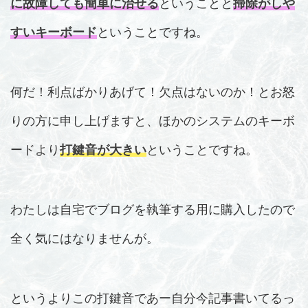
に故障しても簡単に治せる
ということと
掃除がしや
すいキーボード
ということですね。
何だ！利点ばかりあげて！欠点はないのか！とお怒
りの方に申し上げますと、ほかのシステムのキーボ
ードより
打鍵音が大きい
ということですね。
わたしは自宅でブログを執筆する用に購入したので
全く気にはなりませんが。
というよりこの打鍵音であー自分今記事書いてるっ